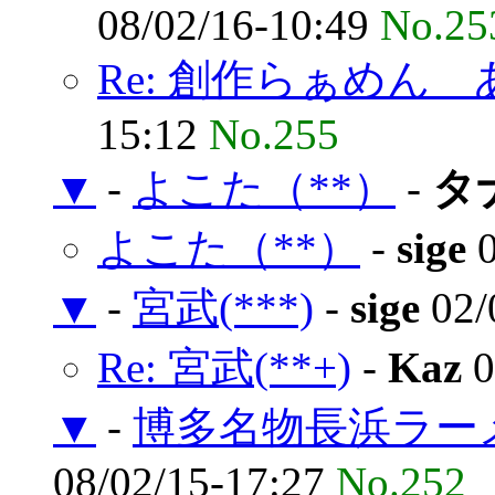
08/02/16-10:49
No.25
Re: 創作らぁめん あ
15:12
No.255
▼
-
よこた（**）
-
タナ
よこた（**）
-
sige
0
▼
-
宮武(***)
-
sige
02/
Re: 宮武(**+)
-
Kaz
0
▼
-
博多名物長浜ラーメ
08/02/15-17:27
No.252