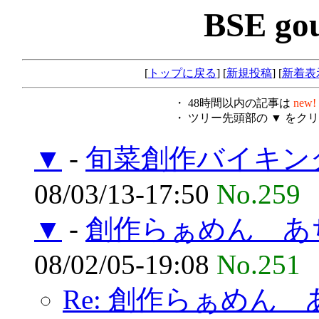
BSE go
[
トップに戻る
] [
新規投稿
] [
新着表
・ 48時間以内の記事は
new!
・ ツリー先頭部の ▼ を
▼
-
旬菜創作バイキング
08/03/13-17:50
No.259
▼
-
創作らぁめん あぢ
08/02/05-19:08
No.251
Re: 創作らぁめん あ