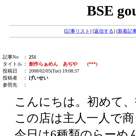
BSE go
[
記事リスト
] [
返信する
] [
新着記
記事No
：
251
タイトル
：
創作らぁめん あぢや (***)
投稿日
： 2008/02/05(Tue) 19:08:37
投稿者
：
げいせい
参照先
：
こんにちは。初めて、
この店は主人一人で商
今日は6種類のらーめ