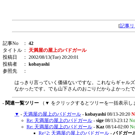
[
記事リ
記事No
：
42
タイトル
：
天満屋の屋上のバドガール
投稿日
： 2002/08/13(Tue) 20:20:01
投稿者
：
kobayashi
参照先
：
はっきり言っていく価値ないですな。これならギャルズ
なかったです。でも山下さんのおごりだからよかったで
- 関連一覧ツリー
（▼ をクリックするとツリーを一括表示し
▼
-
天満屋の屋上のバドガール
-
kobayashi
08/13-20:20
N
Re: 天満屋の屋上のバドガール
-
sige
08/13-23:12
No
Re: 天満屋の屋上のバドガール
-
Kaz
08/14-02:00
No
Re^2: 天満屋の屋上のバドガール
-
バドガー