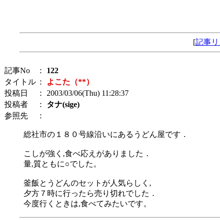
[
記事リ
記事No
：
122
タイトル
：
よこた（**）
投稿日
： 2003/03/06(Thu) 11:28:37
投稿者
：
タナ(sige)
参照先
：
総社市の１８０号線沿いにあるうどん屋です．
こしが強く,食べ応えがありました．
量,質ともに○でした。
釜飯とうどんのセットが人気らしく,
夕方７時に行ったら売り切れでした．
今度行くときは,食べてみたいです。