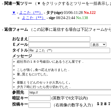
- 関連一覧ツリー
（▼ をクリックするとツリーを一括表示し
▼
-
よこた（**）
-
タナ(sige)
03/06-11:28
No.122
よこた（**）
-
sige
08/24-21:44
No.138
- 返信フォーム
（この記事に返信する場合は下記フォームか
おなまえ
Ｅメール
タイトル
メッセージ
参照先
暗証キー
(英数字で8文字以内)
投稿キー
（右画像の数字を入力）