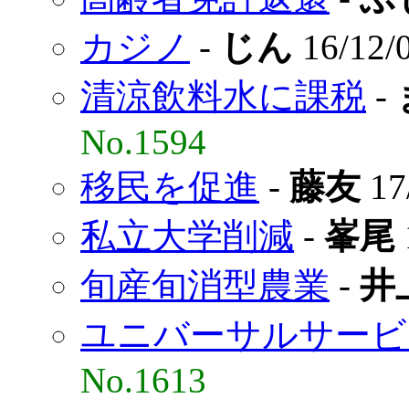
カジノ
-
じん
16/12/
清涼飲料水に課税
-
No.1594
移民を促進
-
藤友
17
私立大学削減
-
峯尾
旬産旬消型農業
-
井
ユニバーサルサービ
No.1613