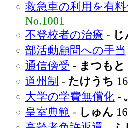
救急車の利用を有料
No.1001
不登校者の治療
-
じ
部活動顧問への手当
通信傍受
-
まつもと
道州制
-
たけうち
16
大学の学費無償化
-
皇室典範
-
しゅん
16
高齢者免許返還
-
ふ