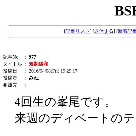
BS
[
記事リスト
] [
返信する
] [
新着記
記事No
：
977
タイトル
：
規制緩和
投稿日
： 2016/04/08(Fri) 19:29:17
投稿者
：
みね
参照先
：
4回生の峯尾です。
来週のディベートのテ