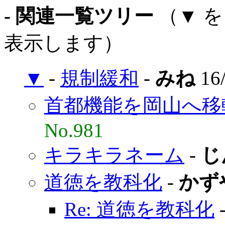
- 関連一覧ツリー
（▼ 
表示します）
▼
-
規制緩和
-
みね
16/
首都機能を岡山へ移
No.981
キラキラネーム
-
じ
道徳を教科化
-
かず
Re: 道徳を教科化