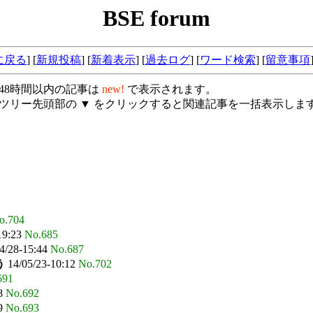
BSE forum
に戻る
] [
新規投稿
] [
新着表示
]
[
過去ログ
]
[
ワード検索
] [
留意事項
 48時間以内の記事は
new!
で表示されます。
 ツリー先頭部の ▼ をクリックすると関連記事を一括表示しま
o.704
19:23
No.685
4/28-15:44
No.687
う
14/05/23-10:12
No.702
691
28
No.692
39
No.693