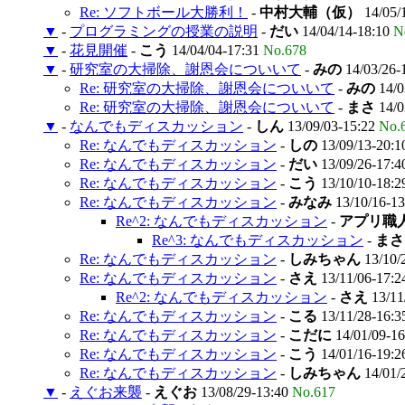
Re: ソフトボール大勝利！
-
中村大輔（仮）
14/05/
▼
-
プログラミングの授業の説明
-
だい
14/04/14-18:10
N
▼
-
花見開催
-
こう
14/04/04-17:31
No.678
▼
-
研究室の大掃除、謝恩会についいて
-
みの
14/03/26-
Re: 研究室の大掃除、謝恩会についいて
-
みの
14/0
Re: 研究室の大掃除、謝恩会についいて
-
まさ
14/0
▼
-
なんでもディスカッション
-
しん
13/09/03-15:22
No.
Re: なんでもディスカッション
-
しの
13/09/13-20:
Re: なんでもディスカッション
-
だい
13/09/26-17:
Re: なんでもディスカッション
-
こう
13/10/10-18:
Re: なんでもディスカッション
-
みなみ
13/10/16-1
Re^2: なんでもディスカッション
-
アプリ職
Re^3: なんでもディスカッション
-
まさ
Re: なんでもディスカッション
-
しみちゃん
13/10/
Re: なんでもディスカッション
-
さえ
13/11/06-17:
Re^2: なんでもディスカッション
-
さえ
13/11
Re: なんでもディスカッション
-
こる
13/11/28-16:
Re: なんでもディスカッション
-
こだに
14/01/09-1
Re: なんでもディスカッション
-
こう
14/01/16-19:
Re: なんでもディスカッション
-
しみちゃん
14/01/
▼
-
えぐお来襲
-
えぐお
13/08/29-13:40
No.617