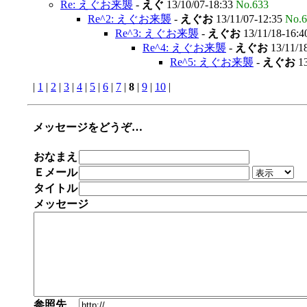
Re: えぐお来襲
-
えぐ
13/10/07-18:33
No.633
Re^2: えぐお来襲
-
えぐお
13/11/07-12:35
No.6
Re^3: えぐお来襲
-
えぐお
13/11/18-16:
Re^4: えぐお来襲
-
えぐお
13/11/1
Re^5: えぐお来襲
-
えぐお
13
|
1
|
2
|
3
|
4
|
5
|
6
|
7
|
8
|
9
|
10
|
メッセージをどうぞ…
おなまえ
Ｅメール
タイトル
メッセージ
参照先