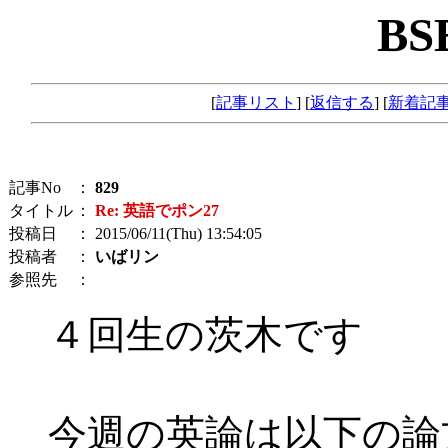
BS
[
記事リスト
] [
返信する
] [
新着記
記事No
：
829
タイトル
：
Re: 英語でポン27
投稿日
： 2015/06/11(Thu) 13:54:05
投稿者
：
いばリン
参照先
：
４回生の茨木です
今週の英論は以下の論