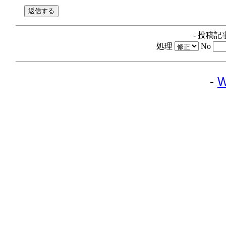
- 投稿記
処理
No
-
W