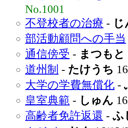
No.1001
不登校者の治療
-
じ
部活動顧問への手当
通信傍受
-
まつもと
道州制
-
たけうち
16
大学の学費無償化
-
皇室典範
-
しゅん
16
高齢者免許返還
-
ふ