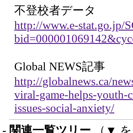
不登校者データ
http://www.e-stat.go.jp/S
bid=000001069142&cyc
Global NEWS記事
http://globalnews.ca/n
viral-game-helps-youth-c
issues-social-anxiety/
- 関連一覧ツリー
（▼ 