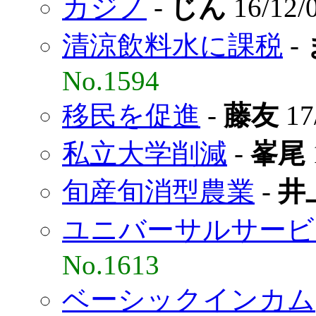
カジノ
-
じん
16/12/
清涼飲料水に課税
-
No.1594
移民を促進
-
藤友
17
私立大学削減
-
峯尾
旬産旬消型農業
-
井
ユニバーサルサービ
No.1613
ベーシックインカム