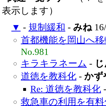
表示します）
▼
-
規制緩和
-
みね
16/
首都機能を岡山へ移
No.981
キラキラネーム
-
じ
道徳を教科化
-
かず
Re: 道徳を教科化
救急車の利用を有料